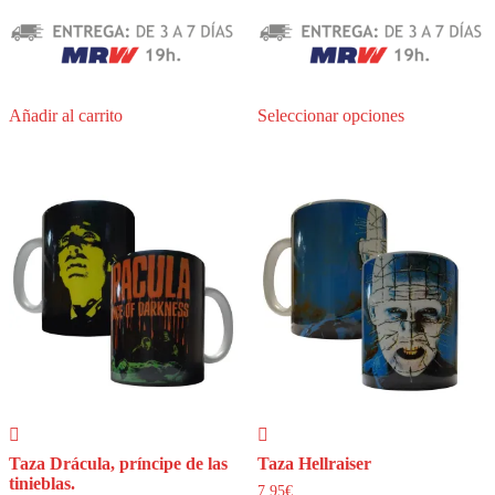
Este
Añadir al carrito
Seleccionar opciones
producto
tiene
múltiples
variantes.
Las
opciones
se
pueden
elegir
en
la
página
de
producto
Taza Drácula, príncipe de las
Taza Hellraiser
tinieblas.
7,95
€