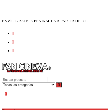
Ir
al
contenido
ENVÍO GRATIS A PENÍNSULA A PARTIR DE 30€
Acceder / Registro
Mi cuenta
0
0,00
€
No hay productos en el carrito.