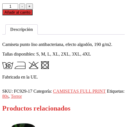
Camiseta
-
+
El
Añadir al carrito
resplandor
cantidad
Descripción
Camiseta punto liso antibacteriana, efecto algodón, 190 g/m2.
Tallas disponibles: S, M, L, XL, 2XL, 3XL, 4XL
Fabricada en la UE.
SKU:
FC929-17
Categoría:
CAMISETAS FULL PRINT
Etiquetas:
80s
,
Terror
Productos relacionados