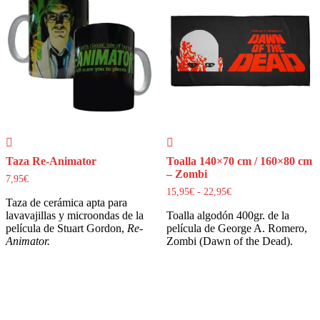
Taza Re-Animator
Toalla 140×70 cm / 160×80 cm
– Zombi
7,95
€
15,95
€
-
22,95
€
Rango
Taza de cerámica apta para
de
lavavajillas y microondas de la
Toalla algodón 400gr. de la
precios:
desde
película de Stuart Gordon,
Re-
película de George A. Romero,
15,95€
Animator.
Zombi (Dawn of the Dead).
hasta
22,95€