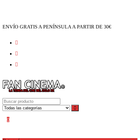
Ir
al
contenido
ENVÍO GRATIS A PENÍNSULA A PARTIR DE 30€
Acceder / Registro
Mi cuenta
0
0,00
€
No hay productos en el carrito.