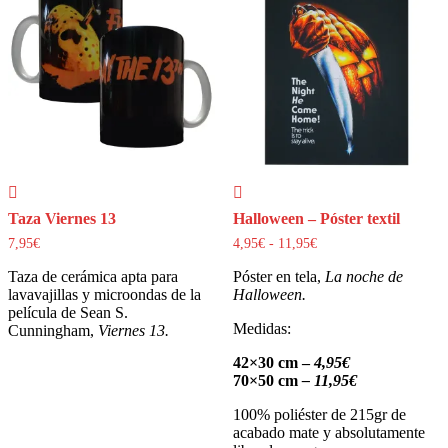
Taza Viernes 13
Halloween – Póster textil
7,95
€
4,95
€
-
11,95
€
Rango
de
Taza de cerámica apta para
Póster en tela,
precios:
La noche de
desde
lavavajillas y microondas de la
Halloween
.
4,95€
película de Sean S.
hasta
Medidas:
Cunningham,
Viernes 13.
11,95€
42×30 cm –
4,95€
70×50 cm
– 11,95€
100% poliéster de 215gr de
acabado mate y absolutamente