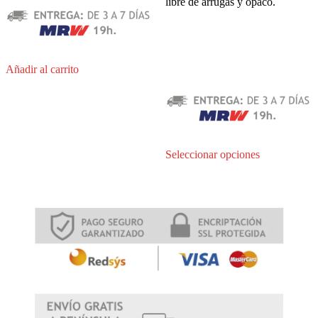
libre de arrugas y opaco.
Añadir al carrito
Este
Seleccionar opciones
producto
tiene
múltiples
variantes.
Las
opciones
se
pueden
elegir
en
la
página
de