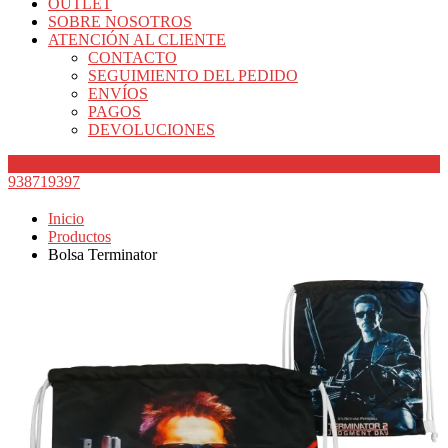
OUTLET
SOBRE NOSOTROS
ATENCIÓN AL CLIENTE
CONTACTO
SEGUIMIENTO DEL PEDIDO
ENVÍOS
PAGOS
DEVOLUCIONES
938719397
Inicio
Productos
Bolsa Terminator