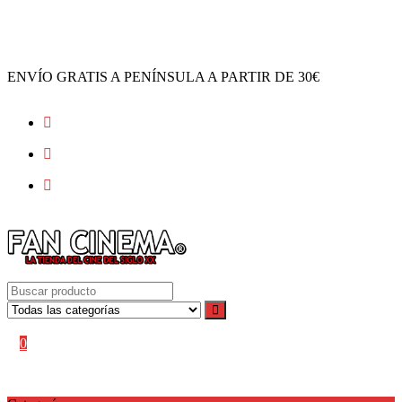
Ir
al
contenido
ENVÍO GRATIS A PENÍNSULA A PARTIR DE 30€
Acceder / Registro
Mi cuenta
0
0,00
€
No hay productos en el carrito.